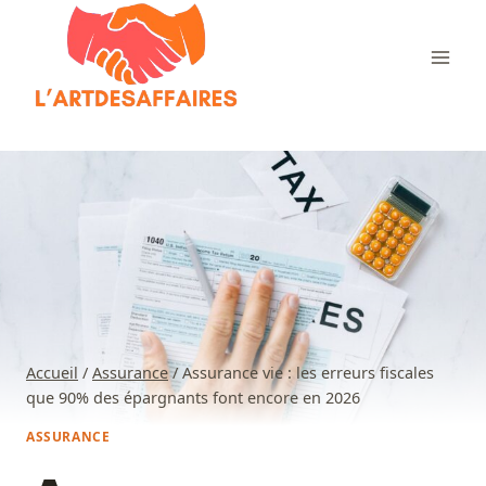
Aller
au
contenu
Accueil
/
Assurance
/
Assurance vie : les erreurs fiscales
que 90% des épargnants font encore en 2026
ASSURANCE