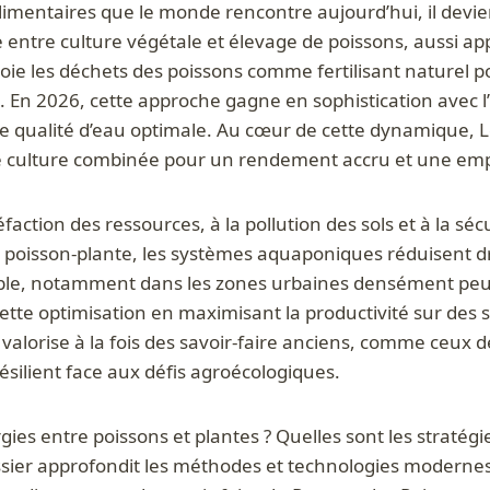
mentaires que le monde rencontre aujourd’hui, il devie
entre culture végétale et élevage de poissons, aussi a
 les déchets des poissons comme fertilisant naturel pour
. En 2026, cette approche gagne en sophistication avec l
ne qualité d’eau optimale. Au cœur de cette dynamique,
te culture combinée pour un rendement accru et une emp
action des ressources, à la pollution des sols et à la sé
ose poisson-plante, les systèmes aquaponiques réduisent
tivable, notamment dans les zones urbaines densément pe
ette optimisation en maximisant la productivité sur des s
 valorise à la fois des savoir-faire anciens, comme ceux
ésilient face aux défis agroécologiques.
s entre poissons et plantes ? Quelles sont les stratégi
ssier approfondit les méthodes et technologies modernes à