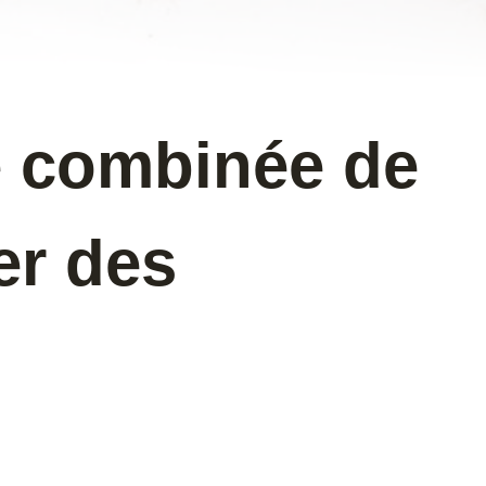
e combinée de
er des