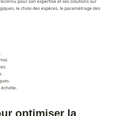
reconnu pour son expertise et ses solutions sur
logiques, le choix des espèces, le paramétrage des
.
mal.
tes.
e.
ques.
 échelle.
ur optimiser la