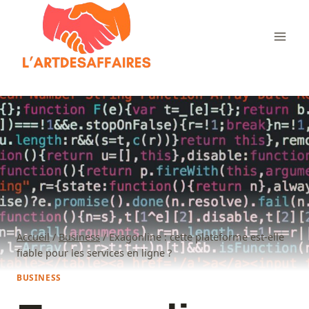
Aller
au
contenu
Accueil
/
Business
/
Exagonline : cette plateforme est-elle
fiable pour les services en ligne ?
BUSINESS