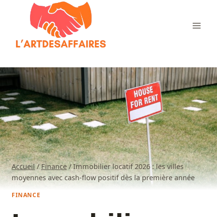
Aller
au
contenu
Accueil
/
Finance
/
Immobilier locatif 2026 : les villes
moyennes avec cash-flow positif dès la première année
FINANCE