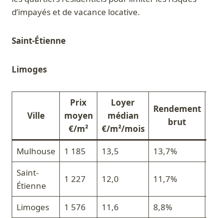
d’impayés et de vacance locative.
Saint-Étienne
Limoges
Prix
Loyer
Rendement
Ville
moyen
médian
brut
€/m²
€/m²/mois
Mulhouse
1 185
13,5
13,7%
Ex
Saint-
1 227
12,0
11,7%
Tr
Étienne
Limoges
1 576
11,6
8,8%
Ex