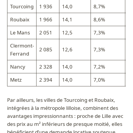
Tourcoing
1 936
14,0
8,7%
Ex
Roubaix
1 966
14,1
8,6%
Ex
Le Mans
2 051
12,5
7,3%
B
Clermont-
2 085
12,6
7,3%
B
Ferrand
Nancy
2 328
14,0
7,2%
B
Metz
2 394
14,0
7,0%
B
Par ailleurs, les villes de Tourcoing et Roubaix,
intégrées à la métropole lilloise, combinent des
avantages impressionnants : proche de Lille avec
des prix au m² inférieurs de presque moitié, elles
bénéficient d’une demande locative soutenue