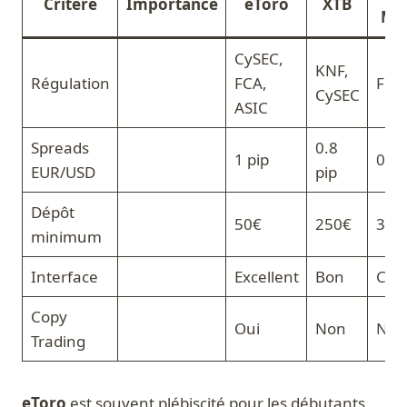
Critère
Importance
eToro
XTB
Ma
CySEC,
KNF,
Régulation
FCA,
FCA
CySEC
ASIC
Spreads
0.8
1 pip
0.6 
EUR/USD
pip
Dépôt
50€
250€
300
minimum
Interface
Excellent
Bon
Com
Copy
Oui
Non
Non
Trading
eToro
est souvent plébiscité pour les débutants