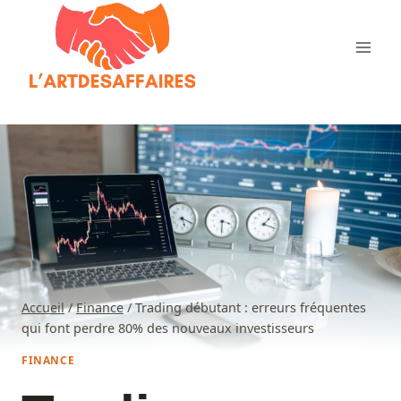
Aller
au
contenu
Accueil
/
Finance
/
Trading débutant : erreurs fréquentes
qui font perdre 80% des nouveaux investisseurs
FINANCE