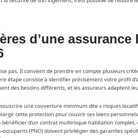
la sécurité de son logement, il est possible de réduire le 
ères d’une assurance 
6
vise pas. Il convient de prendre en compte plusieurs cr
e étape consiste à identifier précisément votre profil d’
ent des besoins différents, et les assureurs adaptent le
ouscrire une couverture minimum dite « risques locatifs »,
d’élargir cette protection pour couvrir ses biens personne
à bénéficier d’un contrat multirisque habitation complet
n-occupants (PNO) doivent privilégier des garanties spéci